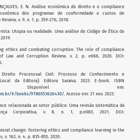
ONÇALVES, E. N. Análise econômica do direito e o compliance
o-econômica dos programas de conformidade e custos de
eview, v. 9, n. 1, p. 259-276, 2018.
ista: Utopia ou realidade. Uma análise do Código de Ética do
 2019.
cing ethics and combating corruption: The role of compliance
of Law and Corruption Review, v. 2, p. e066, 2020. DOI:
6.
ireito Processual Civil: Processo de Conhecimento e
[Local da Editora]: Editora Saraiva, 2023. E-book. ISBN
430. Disponível em:
.com.br/#/books/9786553626430/
. Acesso em: 21 nov. 2023.
ance relacionada ao setor público: Uma revisão sistemática da
nança Corporativa, v. 8, n. 1, p.e083, 2021. DOI:
oral change: Fostering ethics and compliance learning in the
 v. 162, n. 4, p. 835-855, 2020.