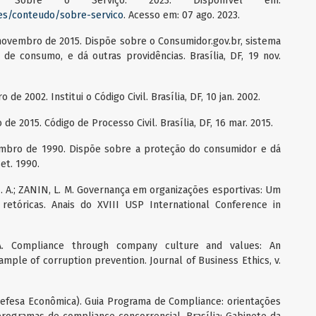
BR. Sobre o Serviço. 2023. Disponível em:
es/conteudo/sobre-servico
. Acesso em: 07 ago. 2023.
 novembro de 2015. Dispõe sobre o Consumidor.gov.br, sistema
 de consumo, e dá outras providências. Brasília, DF, 19 nov.
 de 2002. Institui o Código Civil. Brasília, DF, 10 jan. 2002.
 de 2015. Código de Processo Civil. Brasília, DF, 16 mar. 2015.
tembro de 1990. Dispõe sobre a proteção do consumidor e dá
set. 1990.
. A.; ZANIN, L. M. Governança em organizações esportivas: Um
etóricas. Anais do XVIII USP International Conference in
. Compliance through company culture and values: An
mple of corruption prevention. Journal of Business Ethics, v.
efesa Econômica). Guia Programa de Compliance: orientações