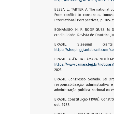
http://dx.doi.org/10.32361/20231501
BESSA, L.; TARTER, A. The national
From conflict to consensus. Innov
International Perspectives, p. 285-2
BONAMIGO, H. F.; RODRIGUES, M. S.
credibilidade. Revista de Doutrina Jurí
BRASIL, Sleeping Gia
https://sleepinggiantsbrasil.com/s
BRASIL. AGÊNCIA CÂMARA NOTÍCIAS. 
https://www.camara.leg.br/noticias/
2023.
BRASIL. Congresso. Senado. Lei Or
responsabilização administrativa 
administração pública, nacional ou es
BRASIL. Constituição (1988). Constitu
out. 1988.