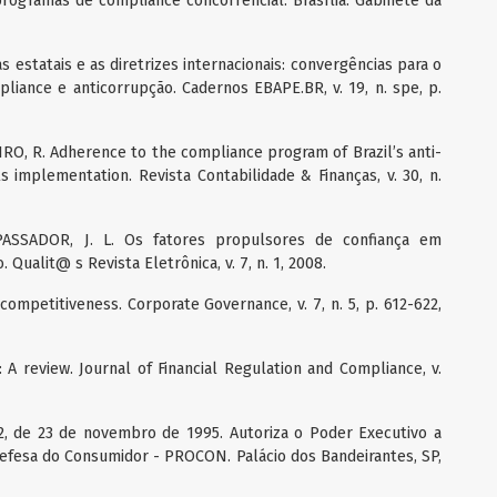
rogramas de compliance concorrencial. Brasília: Gabinete da
s estatais e as diretrizes internacionais: convergências para o
liance e anticorrupção. Cadernos EBAPE.BR, v. 19, n. spe, p.
IRO, R. Adherence to the compliance program of Brazil’s anti-
s implementation. Revista Contabilidade & Finanças, v. 30, n.
 PASSADOR, J. L. Os fatores propulsores de confiança em
Qualit@ s Revista Eletrônica, v. 7, n. 1, 2008.
ompetitiveness. Corporate Governance, v. 7, n. 5, p. 612-622,
A review. Journal of Financial Regulation and Compliance, v.
, de 23 de novembro de 1995. Autoriza o Poder Executivo a
Defesa do Consumidor - PROCON. Palácio dos Bandeirantes, SP,