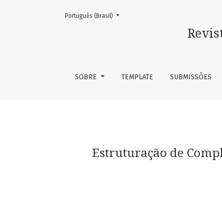
Mudar o idioma. O atual é:
Português (Brasil)
Estruturação de Compliance como prevenção 
Revis
SOBRE
TEMPLATE
SUBMISSÕES
Estruturação de Compl