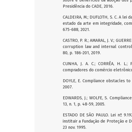
sobre e benefícios da adoção dos p
Presidência do CADE, 2016.
CALDEIRA, M.; DUFLOTH, S. C. A lei da
estado da arte em integridade, comp
675-688, 2021.
CASTRO, P. R.; AMARAL, J. V.; GUERRE
corruption law and internal control
80, p. 186-201, 2019.
CUNHA, J. A. C.; CORRÊA, H. L.;
compradores do comércio eletrônico. 
DOYLE, E. Compliance obstacles to c
2007.
EDWARDS, J.; WOLFE, S. Compliance: 
13, n. 1, p. 48-59, 2005.
ESTADO DE SÃO PAULO. Lei nº 9.192
instituir a Fundação de Proteção e 
23 nov. 1995.