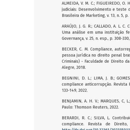
ALMEIDA, V. M. C.; FIGUEIREDO, O. H
judiciais: Desenvolvimento e teste 
Brasileira de Marketing, v. 13, n. 5, p.
ARAÚJO, J. G. R.; CALLADO, A. L. C
Uma análise em uma instituição fed
Governança, v. 25, n. esp., p. 308-330,
BECKER, C. M. Compliance, autorre
pessoa jurídica no direito penal bras
Criminais) - Faculdade de Direito da
Alegre, 2018.
BEGNINI, D. L.; LIMA, J. B.; GOME
compliance anticorrupção. Revista 
133-149, 2022.
BENJAMIN, A. H. V.; MARQUES, C, L.
Paulo: Thomson Reuters, 2022.
BERARDI, R. C.; SILVA, L. Contrib
compliance. Revista de Direito