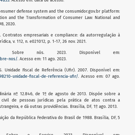
14833
. Acesso em: data de acesso.
 consumer defense system and the consumidor.gov.br platform:
ation and the Transformation of Consumer Law: National and
98, 2020.
 Contratos empresariais e compliance: da autorregulação à
dica, v. 112, n. e021012, p. 1-17, 26 nov. 2021.
nts. Sobre nós. 2023. Disponível em:
obre-nos/
. Acesso em: 11 ago. 2023.
Unidade Fiscal de Referência (Ufir). 2007. Disponível em:
98210-unidade-fiscal-de-referencia-ufir/
. Acesso em: 07 ago.
dinária nº 12.846, de 1º de agosto de 2013. Dispõe sobre a
e civil de pessoas jurídicas pela prática de atos contra a
trangeira, e dá outras providências. Brasília, DF, 1º ago. 2013.
ição da República Federativa do Brasil de 1988. Brasília, DF, 5