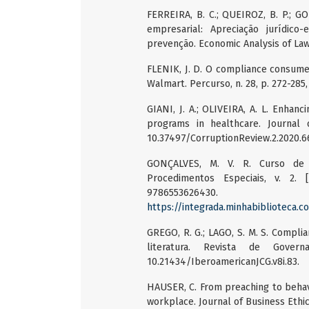
FERREIRA, B. C.; QUEIROZ, B. P.; G
empresarial: Apreciação jurídic
prevenção. Economic Analysis of Law R
FLENIK, J. D. O compliance consumer
Walmart. Percurso, n. 28, p. 272-285,
GIANI, J. A.; OLIVEIRA, A. L. Enhan
programs in healthcare. Journal 
10.37497/CorruptionReview.2.2020.6
GONÇALVES, M. V. R. Curso de D
Procedimentos Especiais, v. 2. 
9786553626
https://integrada.minhabiblioteca
GREGO, R. G.; LAGO, S. M. S. Compli
literatura. Revista de Gover
10.21434/IberoamericanJCG.v8i.83.
HAUSER, C. From preaching to behavi
workplace. Journal of Business Ethics,